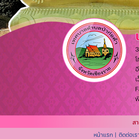
3
โ
อ
เ
F
พ
สา
หน้าแรก |
ติดต่อเร