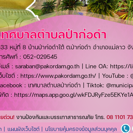
เทศบาลตำบลป่าก่อดำ
33 หมู่ที่ 8 บ้านป่าก่อดำใต้ ต.ป่าก่อดำ อำเภอแม่ลาว 
ทรศัพท์ :
052-029545
ีเมล์ :
saraban@pakordam.go.th
| Line OA:
https:/
ว็บไซต์ :
https://www.pakordam.go.th/
| YouTube :
Facebook :
เทศบาลตำบลป่าก่อดำ
| Tiktok:
@municipa
ิกัด :
https://maps.app.goo.gl/wkFDJRyFze5EKYe1
ยด่วน!
งานป้องกันและบรรเทาสาธารณภัย โทร.
08 1101 7
า |
แผนผังเว็บไซต์ |
นโยบายคุ้มครองข้อมูลส่วนบุคคุล