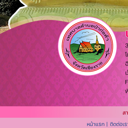
3
โ
อ
เ
พ
สา
หน้าแรก |
ติดต่อเร