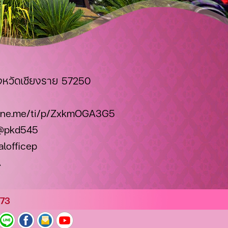
จังหวัดเชียงราย 57250
/line.me/ti/p/ZxkmOGA3G5
@pkd545
lofficep
A
373