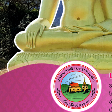
3
โ
อ
เ